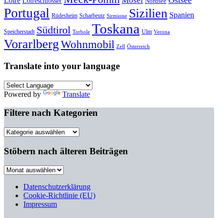
Ostsee
Loire
Mosel
Loireschlösser
Nordsee
Portugal
Sizilien
Spanien
Rüdesheim
Scharbeutz
Sirmione
Toskana
Südtirol
Speicherstadt
Ulm
Torbole
Verona
Vorarlberg
Wohnmobil
Zell
Österreich
Translate into your language
Powered by
Translate
Filtere nach Kategorien
Filtere
nach
Kategorien
Stöbern nach älteren Beiträgen
Stöbern
nach
älteren
Datenschutzerklärung
Beiträgen
Cookie-Richtlinie (EU)
Impressum