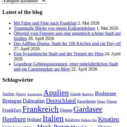
Blog
Kategorien
Latest of the blog
Mit Fähre und Fiete nach Frankfurt
2. Mai 2026
Traumhafte Blicke von einem Kalksteinfelsen
1. Mai 2026
Ölivenöl vom Feinsten und eine gigantisch schöne Stadt auf
Sizilien
28. April 2026
Das AdBlue-Drama, Stadt der 100 Kirchen und ein Day-off
27. April 2026
Eine byzantinische Stadt und der Tempel der Hera
24. April
2026
Grandiose Gebirgspanoramen, einer mittelalterlichen Stadt
und ein Campingplatz am Meer
22. April 2026
Schlagwörter
Apulien
Bodensee
Aachen
Algarve
Atlantik
Amsterdam
Bamberg
Deutschland
Bretagne
Dalmatien
Eguisheim
Elsass
Florenz
Frankreich
Gardasee
Frankfurt
Füssen
Italien
Hamburg
Kroatien
Holland
Kalabrien
Kalterer See
Meck-Pomm