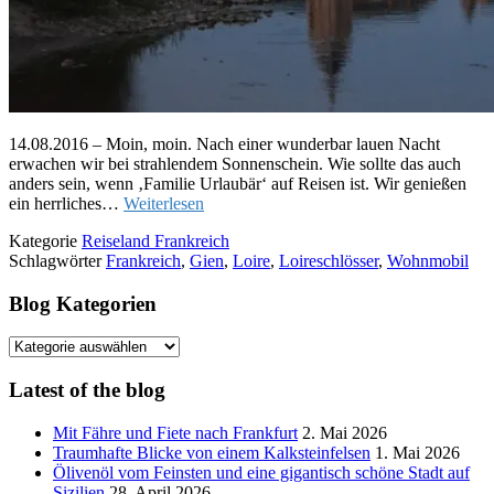
14.08.2016 – Moin, moin. Nach einer wunderbar lauen Nacht
erwachen wir bei strahlendem Sonnenschein. Wie sollte das auch
anders sein, wenn ‚Familie Urlaubär‘ auf Reisen ist. Wir genießen
ein herrliches…
Weiterlesen
Kategorie
Reiseland Frankreich
Schlagwörter
Frankreich
,
Gien
,
Loire
,
Loireschlösser
,
Wohnmobil
Blog Kategorien
Blog
Kategorien
Latest of the blog
Mit Fähre und Fiete nach Frankfurt
2. Mai 2026
Traumhafte Blicke von einem Kalksteinfelsen
1. Mai 2026
Ölivenöl vom Feinsten und eine gigantisch schöne Stadt auf
Sizilien
28. April 2026