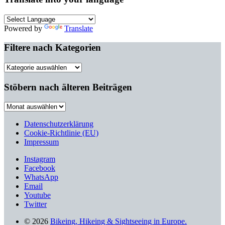
Powered by
Translate
Filtere nach Kategorien
Filtere
nach
Kategorien
Stöbern nach älteren Beiträgen
Stöbern
nach
älteren
Datenschutzerklärung
Beiträgen
Cookie-Richtlinie (EU)
Impressum
Instagram
Facebook
WhatsApp
Email
Youtube
Twitter
© 2026
Bikeing, Hikeing & Sightseeing in Europe.