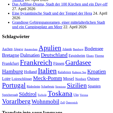
Das AdBlue-Drama, Stadt der 100 Kirchen und ein Day-off
27. April 2026
Eine byzantinische Stadt und der Tempel der Hera
24. April
2026
Grandiose Gebirgspanoramen, einer mittelalterlichen Stadt
und ein Campingplatz am Meer
22. April 2026
Schlagwörter
Apulien
Bodensee
Aachen
Algarve
Atlantik
Amsterdam
Bamberg
Deutschland
Bretagne
Dalmatien
Eguisheim
Elsass
Florenz
Frankreich
Gardasee
Frankfurt
Füssen
Italien
Hamburg
Kroatien
Holland
Kalabrien
Kalterer See
Meck-Pomm
Ostsee
Loire
Mosel
Loireschlösser
Nordsee
Portugal
Sizilien
Spanien
Rüdesheim
Scharbeutz
Sirmione
Toskana
Südtirol
Speicherstadt
Ulm
Torbole
Verona
Vorarlberg
Wohnmobil
Zell
Österreich
Translate into your language