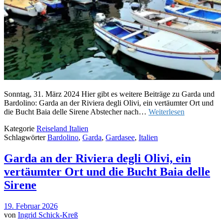
Sonntag, 31. März 2024 Hier gibt es weitere Beiträge zu Garda und
Bardolino: Garda an der Riviera degli Olivi, ein vertäumter Ort und
die Bucht Baia delle Sirene Abstecher nach…
Weiterlesen
Kategorie
Reiseland Italien
Schlagwörter
Bardolino
,
Garda
,
Gardasee
,
Italien
Garda an der Riviera degli Olivi, ein
vertäumter Ort und die Bucht Baia delle
Sirene
19. Februar 2026
von
Ingrid Schick-Kreß