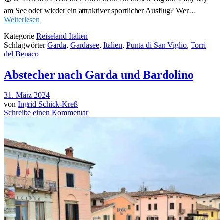
am See oder wieder ein attraktiver sportlicher Ausflug? Wer…
Weiterlesen
Kategorie
Reiseland Italien
Schlagwörter
Garda
,
Gardasee
,
Italien
,
Punta di San Viglio
,
Torri
del Benaco
Abstecher nach Garda und Bardolino
31. März 2024
von
Ingrid Schick-Kreß
Schreibe einen Kommentar