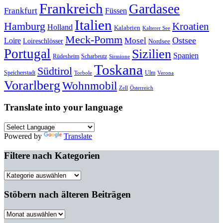
Frankreich
Gardasee
Frankfurt
Füssen
Italien
Hamburg
Kroatien
Holland
Kalabrien
Kalterer See
Meck-Pomm
Ostsee
Loire
Mosel
Loireschlösser
Nordsee
Portugal
Sizilien
Spanien
Rüdesheim
Scharbeutz
Sirmione
Toskana
Südtirol
Speicherstadt
Ulm
Torbole
Verona
Vorarlberg
Wohnmobil
Zell
Österreich
Translate into your language
Powered by
Translate
Filtere nach Kategorien
Filtere
nach
Kategorien
Stöbern nach älteren Beiträgen
Stöbern
nach