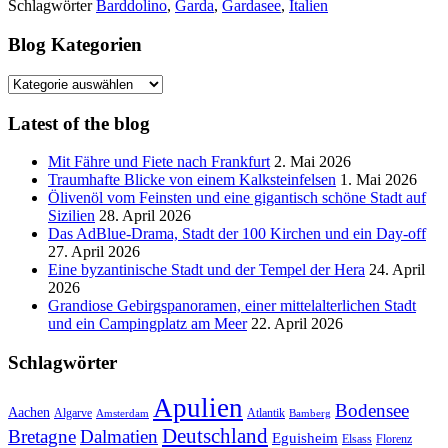
Schlagwörter
Barddolino
,
Garda
,
Gardasee
,
Italien
Blog Kategorien
Blog
Kategorien
Latest of the blog
Mit Fähre und Fiete nach Frankfurt
2. Mai 2026
Traumhafte Blicke von einem Kalksteinfelsen
1. Mai 2026
Ölivenöl vom Feinsten und eine gigantisch schöne Stadt auf
Sizilien
28. April 2026
Das AdBlue-Drama, Stadt der 100 Kirchen und ein Day-off
27. April 2026
Eine byzantinische Stadt und der Tempel der Hera
24. April
2026
Grandiose Gebirgspanoramen, einer mittelalterlichen Stadt
und ein Campingplatz am Meer
22. April 2026
Schlagwörter
Apulien
Bodensee
Aachen
Algarve
Atlantik
Amsterdam
Bamberg
Deutschland
Bretagne
Dalmatien
Eguisheim
Elsass
Florenz