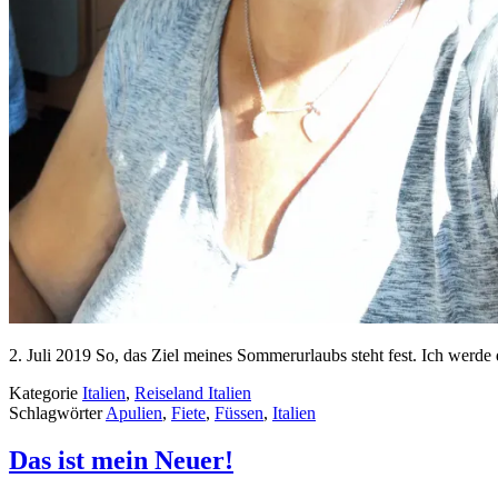
2. Juli 2019 So, das Ziel meines Sommerurlaubs steht fest. Ich werde
Kategorie
Italien
,
Reiseland Italien
Schlagwörter
Apulien
,
Fiete
,
Füssen
,
Italien
Das ist mein Neuer!