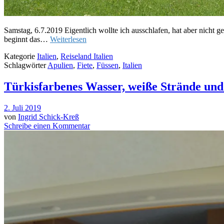
Samstag, 6.7.2019 Eigentlich wollte ich ausschlafen, hat aber nicht
beginnt das…
Weiterlesen
Kategorie
Italien
,
Reiseland Italien
Schlagwörter
Apulien
,
Fiete
,
Füssen
,
Italien
Türkisfarbenes Wasser, weiße Strände und 
2. Juli 2019
von
Ingrid Schick-Kreß
Schreibe einen Kommentar