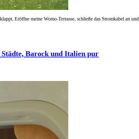
 geklappt. Eröffne meine Womo-Terrasse, schließe das Stromkabel an u
Städte, Barock und Italien pur