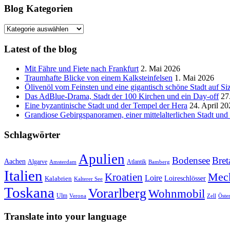
Blog Kategorien
Blog
Kategorien
Latest of the blog
Mit Fähre und Fiete nach Frankfurt
2. Mai 2026
Traumhafte Blicke von einem Kalksteinfelsen
1. Mai 2026
Ölivenöl vom Feinsten und eine gigantisch schöne Stadt auf Siz
Das AdBlue-Drama, Stadt der 100 Kirchen und ein Day-off
27
Eine byzantinische Stadt und der Tempel der Hera
24. April 20
Grandiose Gebirgspanoramen, einer mittelalterlichen Stadt un
Schlagwörter
Apulien
Bodensee
Bret
Aachen
Algarve
Atlantik
Amsterdam
Bamberg
Italien
Mec
Kroatien
Loire
Loireschlösser
Kalabrien
Kalterer See
Toskana
Vorarlberg
Wohnmobil
Ulm
Verona
Zell
Öste
Translate into your language