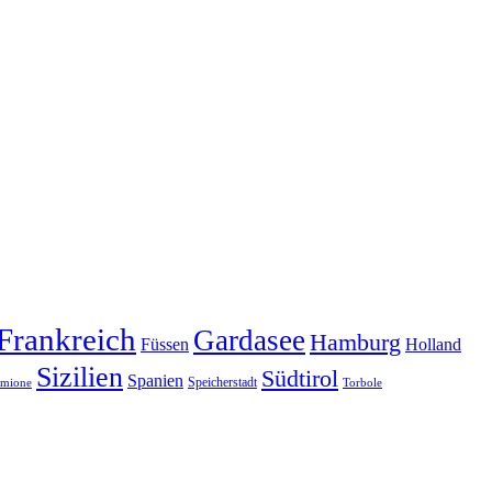
Frankreich
Gardasee
Hamburg
Füssen
Holland
Sizilien
Südtirol
Spanien
Speicherstadt
rmione
Torbole