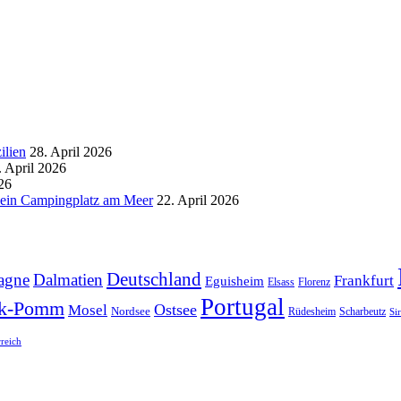
ilien
28. April 2026
. April 2026
26
d ein Campingplatz am Meer
22. April 2026
Deutschland
agne
Dalmatien
Frankfurt
Eguisheim
Elsass
Florenz
Portugal
k-Pomm
Ostsee
Mosel
Nordsee
Rüdesheim
Scharbeutz
Si
rreich