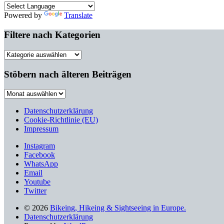
Powered by
Translate
Filtere nach Kategorien
Filtere
nach
Kategorien
Stöbern nach älteren Beiträgen
Stöbern
nach
älteren
Datenschutzerklärung
Beiträgen
Cookie-Richtlinie (EU)
Impressum
Instagram
Facebook
WhatsApp
Email
Youtube
Twitter
© 2026
Bikeing, Hikeing & Sightseeing in Europe.
Datenschutzerklärung