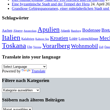
Eine byzantinische Stadt und der Tempel der Hera
24. April 20
Grandiose Gebirgspanoramen, einer mittelalterlichen Stadt un
Schlagwörter
Apulien
Bodensee
Bret
Aachen
Algarve
Atlantik
Amsterdam
Bamberg
Italien
Mec
Kroatien
Loire
Loireschlösser
Kalabrien
Kalterer See
Toskana
Vorarlberg
Wohnmobil
Ulm
Verona
Zell
Öste
Translate into your language
Powered by
Translate
Filtere nach Kategorien
Filtere
nach
Kategorien
Stöbern nach älteren Beiträgen
Stöbern