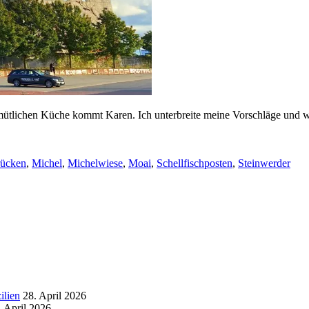
ütlichen Küche kommt Karen. Ich unterbreite meine Vorschläge und wi
ücken
,
Michel
,
Michelwiese
,
Moai
,
Schellfischposten
,
Steinwerder
ilien
28. April 2026
. April 2026