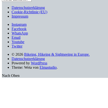
nach
älteren
Datenschutzerklärung
Beiträgen
Cookie-Richtlinie (EU)
Impressum
Instagram
Facebook
WhatsApp
Email
Youtube
Twitter
© 2026
Bikeing, Hikeing & Sightseeing in Europe.
Datenschutzerklärung
Powered by
WordPress
Theme: Weta von
Elmastudio
.
Nach Oben