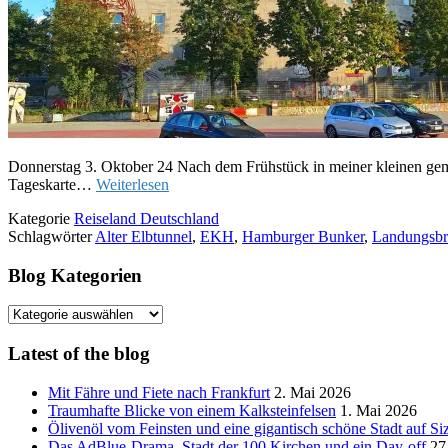
Donnerstag 3. Oktober 24 Nach dem Frühstück in meiner kleinen gem
Tageskarte…
Weiterlesen
Kategorie
Reiseland Deutschland
Schlagwörter
Alter Elbtunnel
,
EKH
,
Hamburger Bunker
,
Landungsbr
Blog Kategorien
Blog
Kategorien
Latest of the blog
Mit Fähre und Fiete nach Frankfurt
2. Mai 2026
Traumhafte Blicke von einem Kalksteinfelsen
1. Mai 2026
Ölivenöl vom Feinsten und eine gigantisch schöne Stadt auf Siz
Das AdBlue-Drama, Stadt der 100 Kirchen und ein Day-off
27