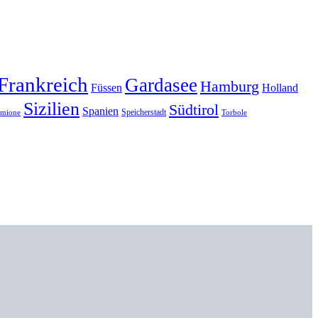
Frankreich
Gardasee
Hamburg
Füssen
Holland
Sizilien
Südtirol
Spanien
Speicherstadt
rmione
Torbole