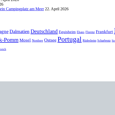
26
d ein Campingplatz am Meer
22. April 2026
Deutschland
agne
Dalmatien
Frankfurt
Eguisheim
Elsass
Florenz
Portugal
k-Pomm
Ostsee
Mosel
Nordsee
Rüdesheim
Scharbeutz
Si
rreich