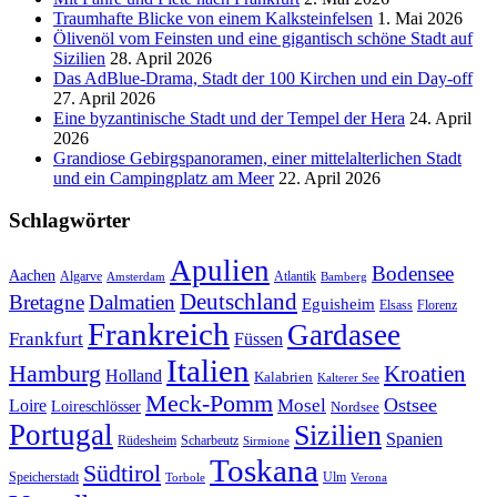
Traumhafte Blicke von einem Kalksteinfelsen
1. Mai 2026
Ölivenöl vom Feinsten und eine gigantisch schöne Stadt auf
Sizilien
28. April 2026
Das AdBlue-Drama, Stadt der 100 Kirchen und ein Day-off
27. April 2026
Eine byzantinische Stadt und der Tempel der Hera
24. April
2026
Grandiose Gebirgspanoramen, einer mittelalterlichen Stadt
und ein Campingplatz am Meer
22. April 2026
Schlagwörter
Apulien
Bodensee
Aachen
Algarve
Atlantik
Amsterdam
Bamberg
Deutschland
Bretagne
Dalmatien
Eguisheim
Elsass
Florenz
Frankreich
Gardasee
Frankfurt
Füssen
Italien
Hamburg
Kroatien
Holland
Kalabrien
Kalterer See
Meck-Pomm
Ostsee
Loire
Mosel
Loireschlösser
Nordsee
Portugal
Sizilien
Spanien
Rüdesheim
Scharbeutz
Sirmione
Toskana
Südtirol
Speicherstadt
Ulm
Torbole
Verona