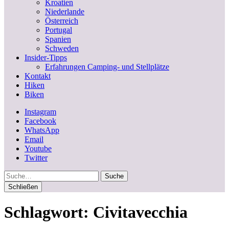
Kroatien
Niederlande
Österreich
Portugal
Spanien
Schweden
Insider-Tipps
Erfahrungen Camping- und Stellplätze
Kontakt
Hiken
Biken
Instagram
Facebook
WhatsApp
Email
Youtube
Twitter
Suche
Schließen
Schlagwort:
Civitavecchia