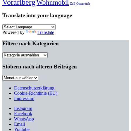
Vorarlberg
Wohnmobil
Zell
Österreich
Translate into your language
Powered by
Translate
Filtere nach Kategorien
Filtere
nach
Kategorien
Stöbern nach älteren Beiträgen
Stöbern
nach
älteren
Datenschutzerklärung
Beiträgen
Cookie-Richtlinie (EU)
Impressum
Instagram
Facebook
WhatsApp
Email
Youtube