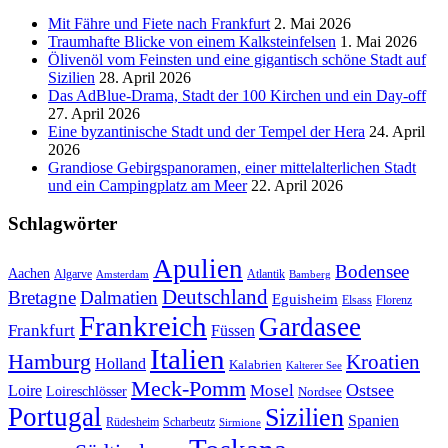
Mit Fähre und Fiete nach Frankfurt
2. Mai 2026
Traumhafte Blicke von einem Kalksteinfelsen
1. Mai 2026
Ölivenöl vom Feinsten und eine gigantisch schöne Stadt auf
Sizilien
28. April 2026
Das AdBlue-Drama, Stadt der 100 Kirchen und ein Day-off
27. April 2026
Eine byzantinische Stadt und der Tempel der Hera
24. April
2026
Grandiose Gebirgspanoramen, einer mittelalterlichen Stadt
und ein Campingplatz am Meer
22. April 2026
Schlagwörter
Apulien
Bodensee
Aachen
Algarve
Atlantik
Amsterdam
Bamberg
Deutschland
Bretagne
Dalmatien
Eguisheim
Elsass
Florenz
Frankreich
Gardasee
Frankfurt
Füssen
Italien
Hamburg
Kroatien
Holland
Kalabrien
Kalterer See
Meck-Pomm
Ostsee
Loire
Mosel
Loireschlösser
Nordsee
Portugal
Sizilien
Spanien
Rüdesheim
Scharbeutz
Sirmione