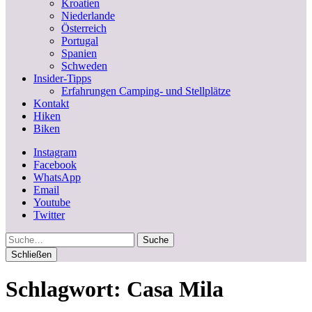
Kroatien
Niederlande
Österreich
Portugal
Spanien
Schweden
Insider-Tipps
Erfahrungen Camping- und Stellplätze
Kontakt
Hiken
Biken
Instagram
Facebook
WhatsApp
Email
Youtube
Twitter
Suche
Schließen
Schlagwort:
Casa Mila