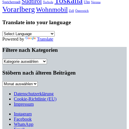
Toskana
Südtirol
Speicherstadt
Ulm
Torbole
Verona
Vorarlberg
Wohnmobil
Zell
Österreich
Translate into your language
Powered by
Translate
Filtere nach Kategorien
Filtere
nach
Kategorien
Stöbern nach älteren Beiträgen
Stöbern
nach
älteren
Datenschutzerklärung
Beiträgen
Cookie-Richtlinie (EU)
Impressum
Instagram
Facebook
WhatsApp