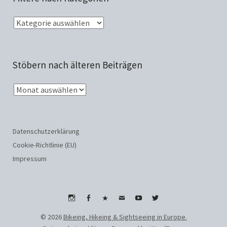
Stöbern nach älteren Beiträgen
Datenschutzerklärung
Cookie-Richtlinie (EU)
Impressum
Instagram
Facebook
WhatsApp
Email
Youtube
Twitter
© 2026
Bikeing, Hikeing & Sightseeing in Europe.