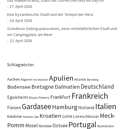
Das AdBlue-Drama, Stadt der 100 Kirchen und ein Day-off
27. April 2026
Eine byzantinische Stadt und der Tempel der Hera
24. April 2026
Grandiose Gebirgspanoramen, einer mittelalterlichen Stadt und
ein Campingplatz am Meer
22. April 2026
Schlagwörter
Apulien
Aachen
Algarve
Atlantik
Amsterdam
Bamberg
Deutschland
Bretagne
Dalmatien
Bodensee
Frankreich
Frankfurt
Eguisheim
Elsass
Florenz
Italien
Gardasee
Hamburg
Füssen
Holland
Meck-
Kroatien
Loire
Loireschlösser
Kalabrien
Kalterer See
Portugal
Pomm
Ostsee
Mosel
Nordsee
Rüdesheim