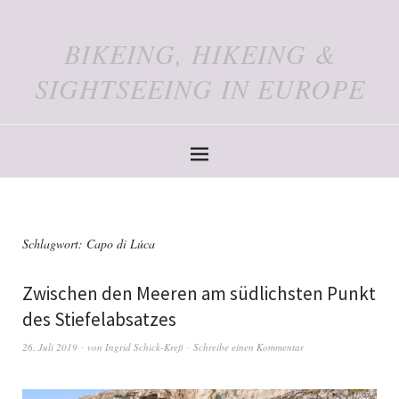
BIKEING, HIKEING &
SIGHTSEEING IN EUROPE
Schlagwort:
Capo di Lúca
Zwischen den Meeren am südlichsten Punkt
des Stiefelabsatzes
26. Juli 2019
von
Ingrid Schick-Kreß
Schreibe einen Kommentar