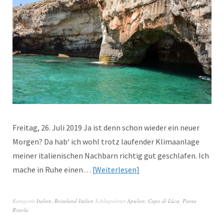
Freitag, 26. Juli 2019 Ja ist denn schon wieder ein neuer
Morgen? Da hab‘ ich wohl trotz laufender Klimaanlage
meiner italienischen Nachbarn richtig gut geschlafen. Ich
mache in Ruhe einen…
Weiterlesen
Kategorie
Italien
,
Reiseland Italien
Schlagwörter
Apulien
,
Capo di Lúca
,
Punta
Ristola