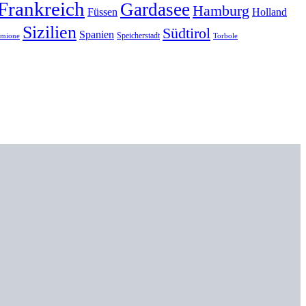
Frankreich
Gardasee
Hamburg
Füssen
Holland
Sizilien
Südtirol
Spanien
Speicherstadt
rmione
Torbole