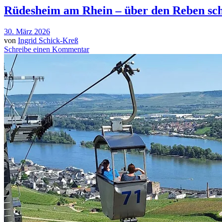
Rüdesheim am Rhein – über den Reben sc
30. März 2026
von
Ingrid Schick-Kreß
Schreibe einen Kommentar