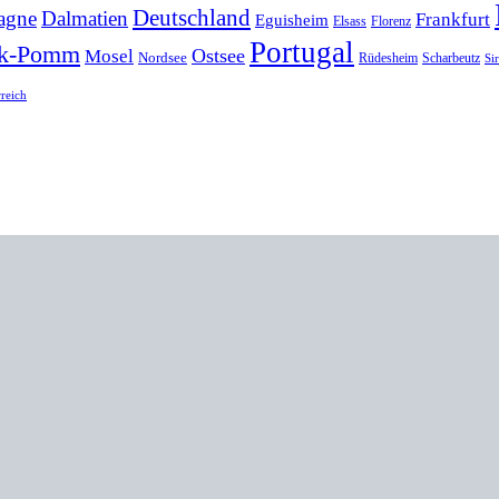
Deutschland
agne
Dalmatien
Frankfurt
Eguisheim
Elsass
Florenz
Portugal
k-Pomm
Ostsee
Mosel
Nordsee
Rüdesheim
Scharbeutz
Si
rreich