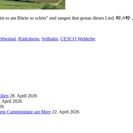
st es am Rhein so schön“ und sangen ihm genau dieses Lied. 🎼🎶🎼 „
lrheintal
,
Rüdesheim
,
Seilbahn
,
UESCO Welderbe
ilien
28. April 2026
. April 2026
26
d ein Campingplatz am Meer
22. April 2026