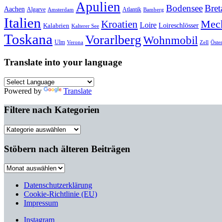
Apulien
Bodensee
Bret
Aachen
Algarve
Atlantik
Amsterdam
Bamberg
Italien
Mec
Kroatien
Loire
Loireschlösser
Kalabrien
Kalterer See
Toskana
Vorarlberg
Wohnmobil
Ulm
Verona
Zell
Öste
Translate into your language
Powered by
Translate
Filtere nach Kategorien
Filtere
nach
Kategorien
Stöbern nach älteren Beiträgen
Stöbern
nach
älteren
Datenschutzerklärung
Beiträgen
Cookie-Richtlinie (EU)
Impressum
Instagram