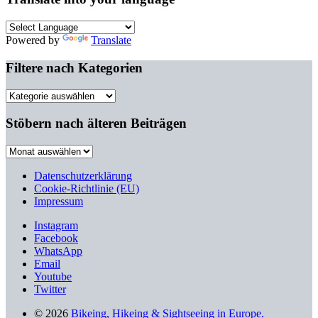
Powered by
Translate
Filtere nach Kategorien
Filtere
nach
Kategorien
Stöbern nach älteren Beiträgen
Stöbern
nach
älteren
Datenschutzerklärung
Beiträgen
Cookie-Richtlinie (EU)
Impressum
Instagram
Facebook
WhatsApp
Email
Youtube
Twitter
© 2026
Bikeing, Hikeing & Sightseeing in Europe.