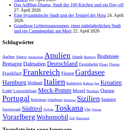
Das AdBlue-Drama, Stadt der 100 Kirchen und ein Day-off
27. April 2026
Eine byzantinische Stadt und der Tempel der Hera
24. April
2026
Grandiose Gebirgspanoramen, einer mittelalterlichen Stadt
und ein Campingplatz am Meer
22. April 2026
Schlagwörter
Apulien
Bodensee
Aachen
Algarve
Atlantik
Amsterdam
Bamberg
Deutschland
Bretagne
Dalmatien
Eguisheim
Elsass
Florenz
Frankreich
Gardasee
Frankfurt
Füssen
Italien
Hamburg
Kroatien
Holland
Kalabrien
Kalterer See
Meck-Pomm
Ostsee
Loire
Mosel
Loireschlösser
Nordsee
Portugal
Sizilien
Spanien
Rüdesheim
Scharbeutz
Sirmione
Toskana
Südtirol
Speicherstadt
Ulm
Torbole
Verona
Vorarlberg
Wohnmobil
Zell
Österreich
Translate into your language