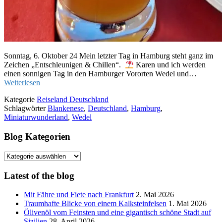
Sonntag, 6. Oktober 24 Mein letzter Tag in Hamburg steht ganz im
Zeichen „Entschleunigen & Chillen“.
Karen und ich werden
einen sonnigen Tag in den Hamburger Vororten Wedel und…
Weiterlesen
Kategorie
Reiseland Deutschland
Schlagwörter
Blankenese
,
Deutschland
,
Hamburg
,
Miniaturwunderland
,
Wedel
Blog Kategorien
Blog
Kategorien
Latest of the blog
Mit Fähre und Fiete nach Frankfurt
2. Mai 2026
Traumhafte Blicke von einem Kalksteinfelsen
1. Mai 2026
Ölivenöl vom Feinsten und eine gigantisch schöne Stadt auf
Sizilien
28. April 2026