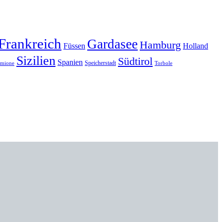
Frankreich
Gardasee
Hamburg
Füssen
Holland
Sizilien
Südtirol
Spanien
Speicherstadt
rmione
Torbole