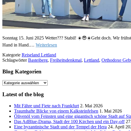
Sonntag 15. Juni 2025 Wetter??? Stabil! ☀️😎☀️Geht doch. Wir frühst
Hand in Hand.…
Weiterlesen
Kategorie
Reiseland Lettland
Schlagwörter
Basteiberg
,
Freiheitsdenkmal
,
Lettland
,
Orthodoxe Gebu
Blog Kategorien
Blog
Kategorien
Latest of the blog
Mit Fähre und Fiete nach Frankfurt
2. Mai 2026
Traumhafte Blicke von einem Kalksteinfelsen
1. Mai 2026
Ölivenöl vom Feinsten und eine gigantisch schöne Stadt auf Siz
Das AdBlue-Drama, Stadt der 100 Kirchen und ein Day-off
27
Eine byzantinische Stadt und der Tempel der Hera
24. April 20