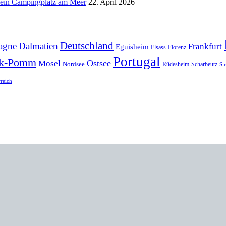
d ein Campingplatz am Meer
22. April 2026
Deutschland
agne
Dalmatien
Frankfurt
Eguisheim
Elsass
Florenz
Portugal
k-Pomm
Ostsee
Mosel
Nordsee
Rüdesheim
Scharbeutz
Si
rreich