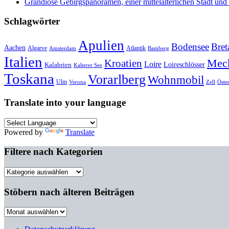
Grandiose Gebirgspanoramen, einer mittelalterlichen Stadt un
Schlagwörter
Apulien
Bodensee
Bret
Aachen
Algarve
Atlantik
Amsterdam
Bamberg
Italien
Mec
Kroatien
Loire
Loireschlösser
Kalabrien
Kalterer See
Toskana
Vorarlberg
Wohnmobil
Ulm
Verona
Zell
Öste
Translate into your language
Powered by
Translate
Filtere nach Kategorien
Filtere
nach
Kategorien
Stöbern nach älteren Beiträgen
Stöbern
nach