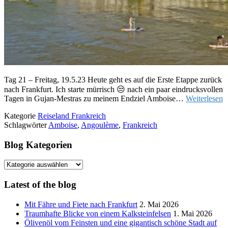
Tag 21 – Freitag, 19.5.23 Heute geht es auf die Erste Etappe zurück
nach Frankfurt. Ich starte mürrisch 😒 nach ein paar eindrucksvollen
Tagen in Gujan-Mestras zu meinem Endziel Amboise…
Weiterlesen
Kategorie
Reiseland Frankreich
Schlagwörter
Amboise
,
Angoulème
,
Frankreich
Blog Kategorien
Blog
Kategorien
Latest of the blog
Mit Fähre und Fiete nach Frankfurt
2. Mai 2026
Traumhafte Blicke von einem Kalksteinfelsen
1. Mai 2026
Ölivenöl vom Feinsten und eine gigantisch schöne Stadt auf