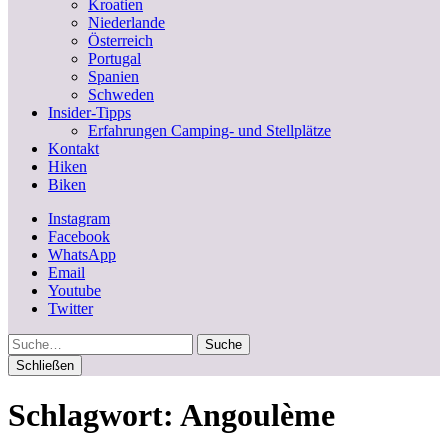
Kroatien
Niederlande
Österreich
Portugal
Spanien
Schweden
Insider-Tipps
Erfahrungen Camping- und Stellplätze
Kontakt
Hiken
Biken
Instagram
Facebook
WhatsApp
Email
Youtube
Twitter
Suche
Schließen
Schlagwort:
Angoulème