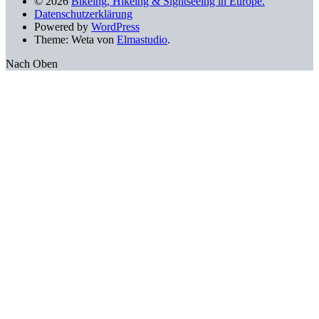
© 2026
Bikeing, Hikeing & Sightseeing in Europe.
Datenschutzerklärung
Powered by
WordPress
Theme: Weta von
Elmastudio
.
Nach Oben