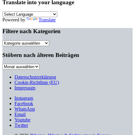
Translate into your language
Powered by
Translate
Filtere nach Kategorien
Filtere
nach
Kategorien
Stöbern nach älteren Beiträgen
Stöbern
nach
älteren
Datenschutzerklärung
Beiträgen
Cookie-Richtlinie (EU)
Impressum
Instagram
Facebook
WhatsApp
Email
Youtube
Twitter