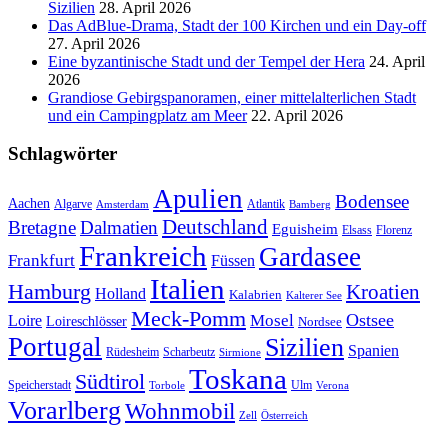
Sizilien
28. April 2026
Das AdBlue-Drama, Stadt der 100 Kirchen und ein Day-off
27. April 2026
Eine byzantinische Stadt und der Tempel der Hera
24. April
2026
Grandiose Gebirgspanoramen, einer mittelalterlichen Stadt
und ein Campingplatz am Meer
22. April 2026
Schlagwörter
Apulien
Bodensee
Aachen
Algarve
Atlantik
Amsterdam
Bamberg
Deutschland
Bretagne
Dalmatien
Eguisheim
Elsass
Florenz
Frankreich
Gardasee
Frankfurt
Füssen
Italien
Hamburg
Kroatien
Holland
Kalabrien
Kalterer See
Meck-Pomm
Ostsee
Loire
Mosel
Loireschlösser
Nordsee
Portugal
Sizilien
Spanien
Rüdesheim
Scharbeutz
Sirmione
Toskana
Südtirol
Speicherstadt
Ulm
Torbole
Verona
Vorarlberg
Wohnmobil
Zell
Österreich