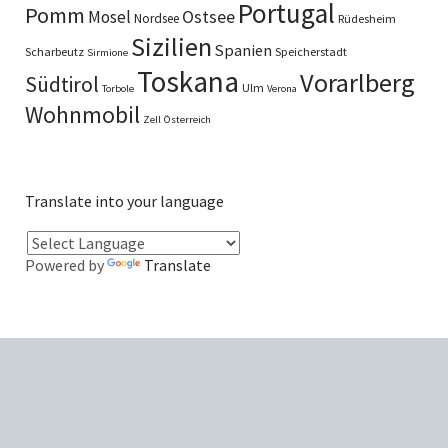
Portugal
Pomm
Ostsee
Mosel
Nordsee
Rüdesheim
Sizilien
Spanien
Scharbeutz
Speicherstadt
Sirmione
Toskana
Vorarlberg
Südtirol
Ulm
Torbole
Verona
Wohnmobil
Zell
Österreich
Translate into your language
Powered by
Translate