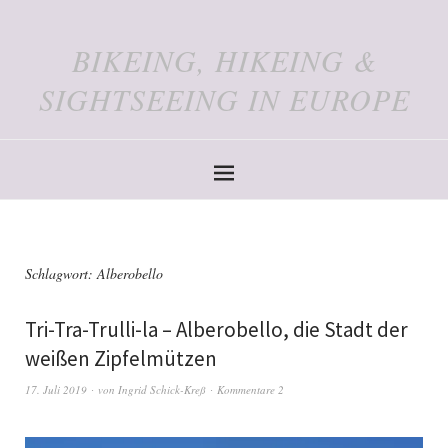
BIKEING, HIKEING &
SIGHTSEEING IN EUROPE
Schlagwort:
Alberobello
Tri-Tra-Trulli-la – Alberobello, die Stadt der
weißen Zipfelmützen
17. Juli 2019
von
Ingrid Schick-Kreß
Kommentare 2