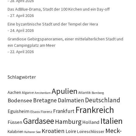
28. April 2026
Das AdBlue-Drama, Stadt der 100 Kirchen und ein Day-off
27. April 2026
Eine byzantinische Stadt und der Tempel der Hera
24. April 2026
Grandiose Gebirgspanoramen, einer mittelalterlichen Stadt und
ein Campingplatz am Meer
22. April 2026
Schlagwörter
Apulien
Aachen
Algarve
Atlantik
Amsterdam
Bamberg
Deutschland
Bretagne
Dalmatien
Bodensee
Frankreich
Frankfurt
Eguisheim
Elsass
Florenz
Italien
Gardasee
Hamburg
Füssen
Holland
Meck-
Kroatien
Loire
Loireschlösser
Kalabrien
Kalterer See