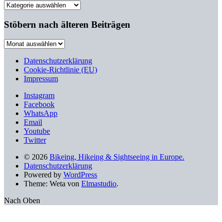
Filtere
nach
Kategorien
Stöbern nach älteren Beiträgen
Stöbern
nach
älteren
Datenschutzerklärung
Beiträgen
Cookie-Richtlinie (EU)
Impressum
Instagram
Facebook
WhatsApp
Email
Youtube
Twitter
© 2026
Bikeing, Hikeing & Sightseeing in Europe.
Datenschutzerklärung
Powered by
WordPress
Theme: Weta von
Elmastudio
.
Nach Oben