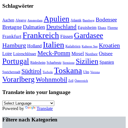
Schlagwörter
Apulien
Bodensee
Aachen
Algarve
Atlantik
Amsterdam
Bamberg
Deutschland
Bretagne
Dalmatien
Eguisheim
Elsass
Florenz
Frankreich
Gardasee
Frankfurt
Füssen
Italien
Hamburg
Kroatien
Holland
Kalabrien
Kalterer See
Meck-Pomm
Ostsee
Loire
Mosel
Loireschlösser
Nordsee
Portugal
Sizilien
Spanien
Rüdesheim
Scharbeutz
Sirmione
Toskana
Südtirol
Speicherstadt
Ulm
Torbole
Verona
Vorarlberg
Wohnmobil
Zell
Österreich
Translate into your language
Powered by
Translate
Filtere nach Kategorien