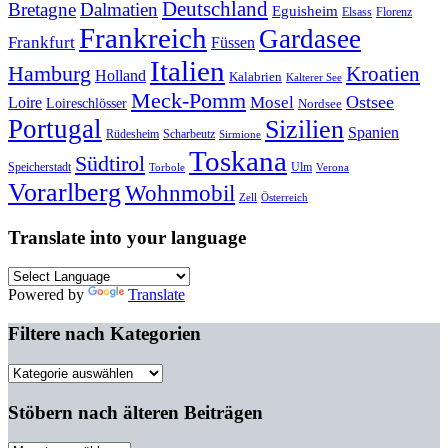
Deutschland
Bretagne
Dalmatien
Eguisheim
Elsass
Florenz
Frankreich
Gardasee
Frankfurt
Füssen
Italien
Hamburg
Kroatien
Holland
Kalabrien
Kalterer See
Meck-Pomm
Ostsee
Loire
Mosel
Loireschlösser
Nordsee
Portugal
Sizilien
Spanien
Rüdesheim
Scharbeutz
Sirmione
Toskana
Südtirol
Speicherstadt
Ulm
Torbole
Verona
Vorarlberg
Wohnmobil
Zell
Österreich
Translate into your language
Powered by
Translate
Filtere nach Kategorien
Filtere
nach
Kategorien
Stöbern nach älteren Beiträgen