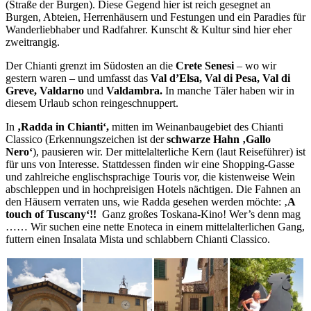
(Straße der Burgen). Diese Gegend hier ist reich gesegnet an
Burgen, Abteien, Herrenhäusern und Festungen und ein Paradies für
Wanderliebhaber und Radfahrer. Kunscht & Kultur sind hier eher
zweitrangig.
Der Chianti grenzt im Südosten an die
Crete Senesi
– wo wir
gestern waren – und umfasst das
Val d’Elsa, Val di Pesa, Val di
Greve, Valdarno
und
Valdambra.
In manche Täler haben wir in
diesem Urlaub schon reingeschnuppert.
In
‚Radda in Chianti‘,
mitten im Weinanbaugebiet des Chianti
Classico (Erkennungszeichen ist der
schwarze Hahn ‚Gallo
Nero‘
), pausieren wir. Der mittelalterliche Kern (laut Reiseführer) ist
für uns von Interesse. Stattdessen finden wir eine Shopping-Gasse
und zahlreiche englischsprachige Touris vor, die kistenweise Wein
abschleppen und in hochpreisigen Hotels nächtigen. Die Fahnen an
den Häusern verraten uns, wie Radda gesehen werden möchte: ‚
A
touch of Tuscany‘!!
Ganz großes Toskana-Kino! Wer’s denn mag
…… Wir suchen eine nette Enoteca in einem mittelalterlichen Gang,
futtern einen Insalata Mista und schlabbern Chianti Classico.