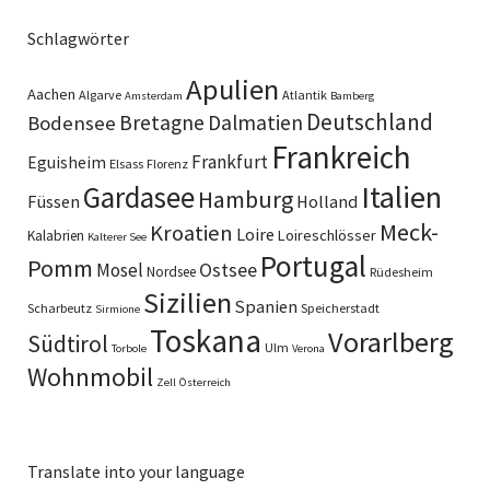
Schlagwörter
Apulien
Aachen
Algarve
Atlantik
Amsterdam
Bamberg
Deutschland
Bretagne
Dalmatien
Bodensee
Frankreich
Frankfurt
Eguisheim
Elsass
Florenz
Italien
Gardasee
Hamburg
Füssen
Holland
Meck-
Kroatien
Loire
Loireschlösser
Kalabrien
Kalterer See
Portugal
Pomm
Ostsee
Mosel
Nordsee
Rüdesheim
Sizilien
Spanien
Scharbeutz
Speicherstadt
Sirmione
Toskana
Vorarlberg
Südtirol
Ulm
Torbole
Verona
Wohnmobil
Zell
Österreich
Translate into your language