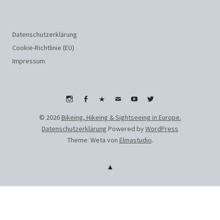
Datenschutzerklärung
Cookie-Richtlinie (EU)
Impressum
Instagram
Facebook
WhatsApp
Email
Youtube
Twitter
© 2026
Bikeing, Hikeing & Sightseeing in Europe.
Datenschutzerklärung
Powered by
WordPress
Theme: Weta von
Elmastudio
.