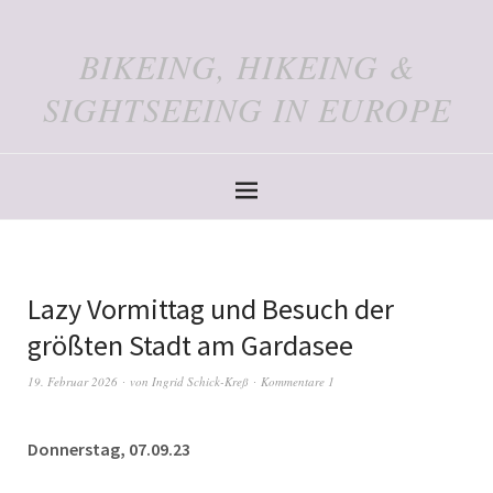
BIKEING, HIKEING &
SIGHTSEEING IN EUROPE
Lazy Vormittag und Besuch der
größten Stadt am Gardasee
19. Februar 2026
von
Ingrid Schick-Kreß
Kommentare 1
Donnerstag, 07.09.23