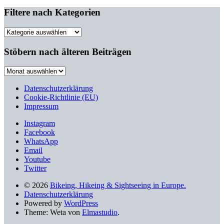
Filtere nach Kategorien
Filtere
nach
Kategorien
Stöbern nach älteren Beiträgen
Stöbern
nach
älteren
Datenschutzerklärung
Beiträgen
Cookie-Richtlinie (EU)
Impressum
Instagram
Facebook
WhatsApp
Email
Youtube
Twitter
© 2026
Bikeing, Hikeing & Sightseeing in Europe.
Datenschutzerklärung
Powered by
WordPress
Theme: Weta von
Elmastudio
.