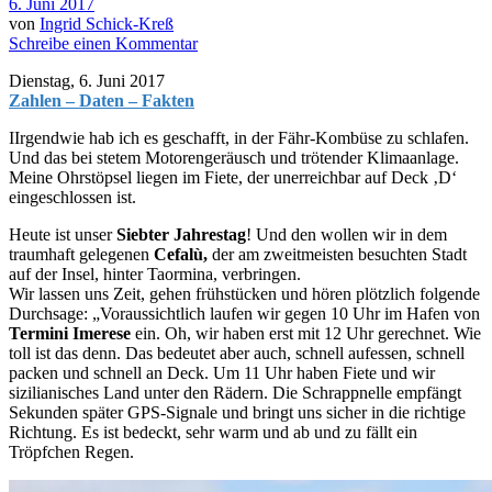
6. Juni 2017
von
Ingrid Schick-Kreß
Schreibe einen Kommentar
Dienstag, 6. Juni 2017
Zahlen – Daten – Fakten
I
Irgendwie hab ich es geschafft, in der Fähr-Kombüse zu schlafen.
Und das bei stetem Motorengeräusch und trötender Klimaanlage.
Meine Ohrstöpsel liegen im Fiete, der unerreichbar auf Deck ‚D‘
eingeschlossen ist.
Heute ist unser
Siebter Jahrestag
! Und den wollen wir in dem
traumhaft gelegenen
Cefalù,
der am zweitmeisten besuchten Stadt
auf der Insel, hinter Taormina, verbringen.
Wir lassen uns Zeit, gehen frühstücken und hören plötzlich folgende
Durchsage: „Voraussichtlich laufen wir gegen 10 Uhr im Hafen von
Termini Imerese
ein. Oh, wir haben erst mit 12 Uhr gerechnet. Wie
toll ist das denn. Das bedeutet aber auch, schnell aufessen, schnell
packen und schnell an Deck. Um 11 Uhr haben Fiete und wir
sizilianisches Land unter den Rädern. Die Schrappnelle empfängt
Sekunden später GPS-Signale und bringt uns sicher in die richtige
Richtung. Es ist bedeckt, sehr warm und ab und zu fällt ein
Tröpfchen Regen.