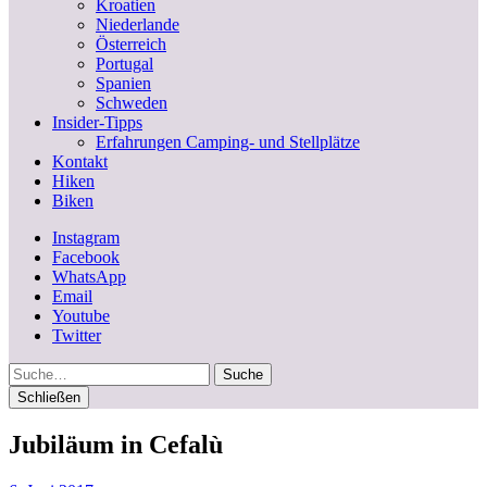
Kroatien
Niederlande
Österreich
Portugal
Spanien
Schweden
Insider-Tipps
Erfahrungen Camping- und Stellplätze
Kontakt
Hiken
Biken
Instagram
Facebook
WhatsApp
Email
Youtube
Twitter
Suche
Schließen
Jubiläum in Cefalù