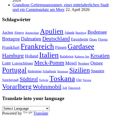
2026
Grandiose Gebirgspanoramen, einer mittelalterlichen Stadt
und ein Campingplatz am Meer
22. April 2026
Schlagwörter
Apulien
Bodensee
Aachen
Algarve
Atlantik
Amsterdam
Bamberg
Deutschland
Bretagne
Dalmatien
Eguisheim
Elsass
Florenz
Frankreich
Gardasee
Frankfurt
Füssen
Italien
Hamburg
Kroatien
Holland
Kalabrien
Kalterer See
Meck-Pomm
Ostsee
Loire
Mosel
Loireschlösser
Nordsee
Portugal
Sizilien
Spanien
Rüdesheim
Scharbeutz
Sirmione
Toskana
Südtirol
Speicherstadt
Ulm
Torbole
Verona
Vorarlberg
Wohnmobil
Zell
Österreich
Translate into your language
Powered by
Translate