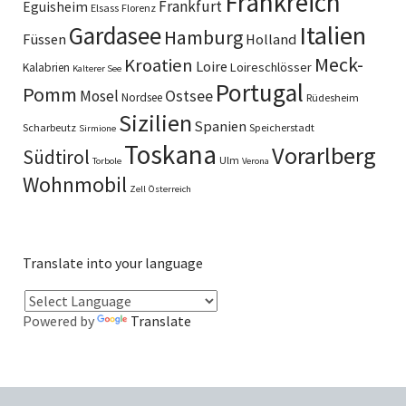
Frankreich
Frankfurt
Eguisheim
Elsass
Florenz
Italien
Gardasee
Hamburg
Füssen
Holland
Meck-
Kroatien
Loire
Loireschlösser
Kalabrien
Kalterer See
Portugal
Pomm
Ostsee
Mosel
Nordsee
Rüdesheim
Sizilien
Spanien
Scharbeutz
Speicherstadt
Sirmione
Toskana
Vorarlberg
Südtirol
Ulm
Torbole
Verona
Wohnmobil
Zell
Österreich
Translate into your language
Powered by
Translate