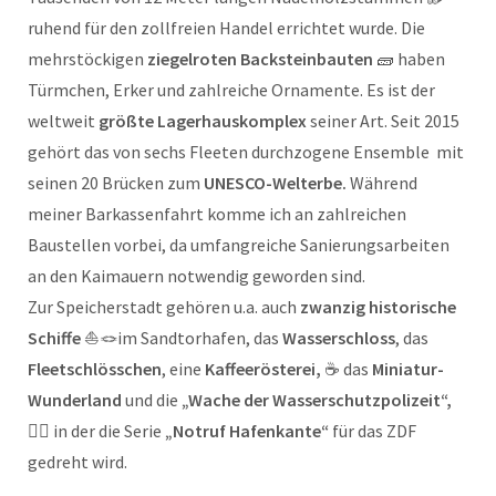
ruhend für den zollfreien Handel errichtet wurde. Die
mehrstöckigen
ziegelroten Backsteinbauten
🧱 haben
Türmchen, Erker und zahlreiche Ornamente. Es ist der
weltweit
größte Lagerhauskomplex
seiner Art. Seit 2015
gehört das von sechs Fleeten durchzogene Ensemble mit
seinen 20 Brücken zum
UNESCO-Welterbe.
Während
meiner Barkassenfahrt komme ich an zahlreichen
Baustellen vorbei, da umfangreiche Sanierungsarbeiten
an den Kaimauern notwendig geworden sind.
Zur Speicherstadt gehören u.a. auch
zwanzig historische
Schiffe
⛵🪢im Sandtorhafen, das
Wasserschloss
, das
Fleetschlösschen
, eine
Kaffeerösterei,
☕ das
Miniatur-
Wunderland
und die
„Wache der Wasserschutzpolizeit“,
👮‍♀️ in der die Serie
„Notruf Hafenkante“
für das ZDF
gedreht wird.