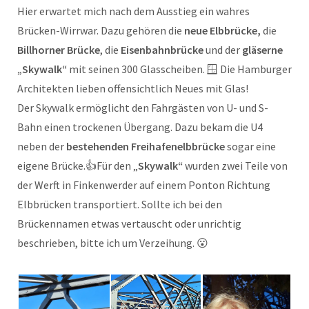
Hier erwartet mich nach dem Ausstieg ein wahres
Brücken-Wirrwar. Dazu gehören die
neue Elbbrücke,
die
Billhorner Brücke
, die
Eisenbahnbrücke
und der
gläserne
„Skywalk“
mit seinen 300 Glasscheiben. 🪟 Die Hamburger
Architekten lieben offensichtlich Neues mit Glas!
Der Skywalk ermöglicht den Fahrgästen von U- und S-
Bahn einen trockenen Übergang. Dazu bekam die U4
neben der
bestehenden Freihafenelbbrücke
sogar eine
eigene Brücke.👍Für den „
Skywalk“
wurden zwei Teile von
der Werft in Finkenwerder auf einem Ponton Richtung
Elbbrücken transportiert. Sollte ich bei den
Brückennamen etwas vertauscht oder unrichtig
beschrieben, bitte ich um Verzeihung. 😮