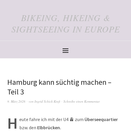
BIKEING, HIKEING &
SIGHTSEEING IN EUROPE
Hamburg kann süchtig machen –
Teil 3
9. März 2026
von
Ingrid Schick-Kreß
Schreibe einen Kommentar
H
eute fahre ich mit der U4 🚊 zum
Überseequartier
bzw. den
Elbbrücken.