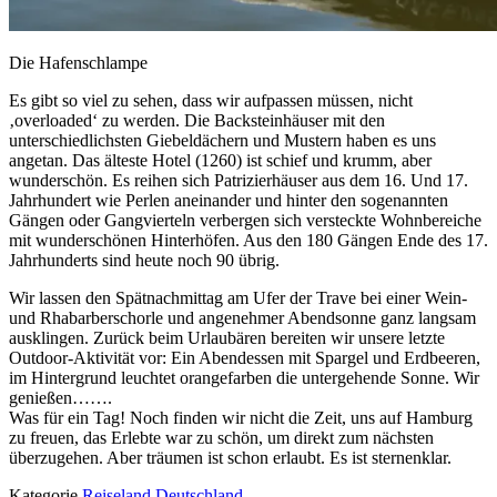
Die Hafenschlampe
Es gibt so viel zu sehen, dass wir aufpassen müssen, nicht
‚overloaded‘ zu werden. Die Backsteinhäuser mit den
unterschiedlichsten Giebeldächern und Mustern haben es uns
angetan. Das älteste Hotel (1260) ist schief und krumm, aber
wunderschön. Es reihen sich Patrizierhäuser aus dem 16. Und 17.
Jahrhundert wie Perlen aneinander und hinter den sogenannten
Gängen oder Gangvierteln verbergen sich versteckte Wohnbereiche
mit wunderschönen Hinterhöfen. Aus den 180 Gängen Ende des 17.
Jahrhunderts sind heute noch 90 übrig.
Wir lassen den Spätnachmittag am Ufer der Trave bei einer Wein-
und Rhabarberschorle und angenehmer Abendsonne ganz langsam
ausklingen. Zurück beim Urlaubären bereiten wir unsere letzte
Outdoor-Aktivität vor: Ein Abendessen mit Spargel und Erdbeeren,
im Hintergrund leuchtet orangefarben die untergehende Sonne. Wir
genießen…….
Was für ein Tag! Noch finden wir nicht die Zeit, uns auf Hamburg
zu freuen, das Erlebte war zu schön, um direkt zum nächsten
überzugehen. Aber träumen ist schon erlaubt. Es ist sternenklar.
Kategorie
Reiseland Deutschland