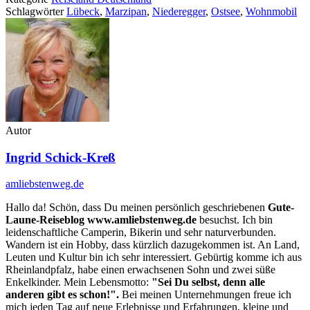
Schlagwörter
Lübeck
,
Marzipan
,
Niederegger
,
Ostsee
,
Wohnmobil
Autor
Ingrid Schick-Kreß
amliebstenweg.de
Hallo da! Schön, dass Du meinen persönlich geschriebenen
Gute-
Laune-Reiseblog www.amliebstenweg.de
besuchst. Ich bin
leidenschaftliche Camperin, Bikerin und sehr naturverbunden.
Wandern ist ein Hobby, dass kürzlich dazugekommen ist. An Land,
Leuten und Kultur bin ich sehr interessiert. Gebürtig komme ich aus
Rheinlandpfalz, habe einen erwachsenen Sohn und zwei süße
Enkelkinder. Mein Lebensmotto:
"Sei Du selbst, denn alle
anderen gibt es schon!".
Bei meinen Unternehmungen freue ich
mich jeden Tag auf neue Erlebnisse und Erfahrungen, kleine und