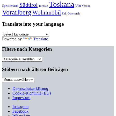
Toskana
Südtirol
Speicherstadt
Ulm
Torbole
Verona
Vorarlberg
Wohnmobil
Zell
Österreich
Translate into your language
Powered by
Translate
Filtere nach Kategorien
Filtere
nach
Kategorien
Stöbern nach älteren Beiträgen
Stöbern
nach
älteren
Datenschutzerklärung
Beiträgen
Cookie-Richtlinie (EU)
Impressum
Instagram
Facebook
WhatsApp