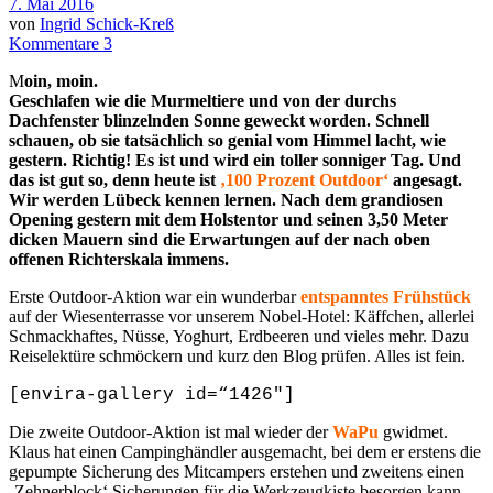
7. Mai 2016
von
Ingrid Schick-Kreß
Kommentare 3
M
oin, moin.
Geschlafen wie die Murmeltiere und von der durchs
Dachfenster blinzelnden Sonne geweckt worden. Schnell
schauen, ob sie tatsächlich so genial vom Himmel lacht, wie
gestern. Richtig! Es ist und wird ein toller sonniger Tag. Und
das ist gut so, denn heute ist
‚100 Prozent Outdoor‘
angesagt.
Wir werden Lübeck kennen lernen. Nach dem grandiosen
Opening gestern mit dem Holstentor und seinen 3,50 Meter
dicken Mauern sind die Erwartungen auf der nach oben
offenen Richterskala immens.
Erste Outdoor-Aktion war ein wunderbar
entspanntes Frühstück
auf der Wiesenterrasse vor unserem Nobel-Hotel: Käffchen, allerlei
Schmackhaftes, Nüsse, Yoghurt, Erdbeeren und vieles mehr. Dazu
Reiselektüre schmöckern und kurz den Blog prüfen. Alles ist fein.
[envira-gallery id=“1426″]
Die zweite Outdoor-Aktion ist mal wieder der
WaPu
gwidmet.
Klaus hat einen Campinghändler ausgemacht, bei dem er erstens die
gepumpte Sicherung des Mitcampers erstehen und zweitens einen
‚Zehnerblock‘ Sicherungen für die Werkzeugkiste besorgen kann.