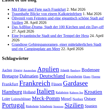
Mit Fähre und Fiete nach Frankfurt
2. Mai 2026
Traumhafte Blicke von einem Kalksteinfelsen
1. Mai 2026
Ölivenöl vom Feinsten und eine gigantisch schöne Stadt auf
Sizilien
28. April 2026
Das AdBlue-Drama, Stadt der 100 Kirchen und ein Day-off
27. April 2026
Eine byzantinische Stadt und der Tempel der Hera
24. April
2026
Grandiose Gebirgspanoramen, einer mittelalterlichen Stadt
und ein Campingplatz am Meer
22. April 2026
Schlagwörter
Apulien
Bodensee
Aachen
Algarve
Atlantik
Amsterdam
Bamberg
Deutschland
Bretagne
Dalmatien
Eguisheim
Elsass
Florenz
Frankreich
Gardasee
Frankfurt
Füssen
Italien
Hamburg
Kroatien
Holland
Kalabrien
Kalterer See
Meck-Pomm
Ostsee
Loire
Mosel
Loireschlösser
Nordsee
Portugal
Sizilien
Spanien
Rüdesheim
Scharbeutz
Sirmione