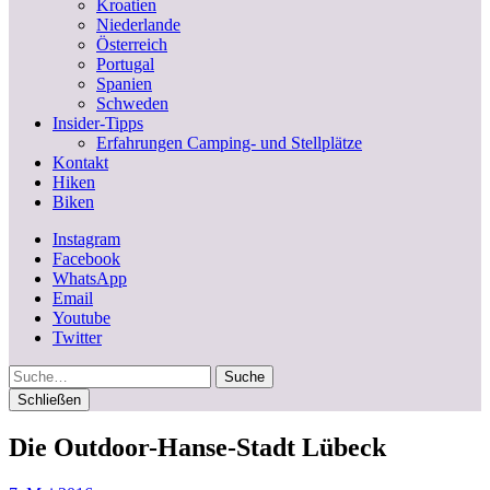
Kroatien
Niederlande
Österreich
Portugal
Spanien
Schweden
Insider-Tipps
Erfahrungen Camping- und Stellplätze
Kontakt
Hiken
Biken
Instagram
Facebook
WhatsApp
Email
Youtube
Twitter
Suche
Schließen
Die Outdoor-Hanse-Stadt Lübeck