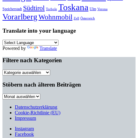
Toskana
Südtirol
Speicherstadt
Ulm
Torbole
Verona
Vorarlberg
Wohnmobil
Zell
Österreich
Translate into your language
Powered by
Translate
Filtere nach Kategorien
Filtere
nach
Kategorien
Stöbern nach älteren Beiträgen
Stöbern
nach
älteren
Datenschutzerklärung
Beiträgen
Cookie-Richtlinie (EU)
Impressum
Instagram
Facebook