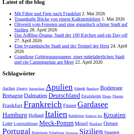
Latest of the blog
Mit Fähre und Fiete nach Frankfurt
2. Mai 2026
Traumhafte Blicke von einem Kalksteinfelsen
1. Mai 2026
Ölivenöl vom Feinsten und eine gigantisch schöne Stadt auf
Sizilien
28. April 2026
Das AdBlue-Drama, Stadt der 100 Kirchen und ein Day-off
27. April 2026
Eine byzantinische Stadt und der Tempel der Hera
24. April
2026
Grandiose Gebirgspanoramen, einer mittelalterlichen Stadt
und ein Campingplatz am Meer
22. April 2026
Schlagwörter
Apulien
Bodensee
Aachen
Algarve
Atlantik
Amsterdam
Bamberg
Deutschland
Bretagne
Dalmatien
Eguisheim
Elsass
Florenz
Frankreich
Gardasee
Frankfurt
Füssen
Italien
Hamburg
Kroatien
Holland
Kalabrien
Kalterer See
Meck-Pomm
Ostsee
Loire
Mosel
Loireschlösser
Nordsee
Portugal
Sizilien
Spanien
Rüdesheim
Scharbeutz
Sirmione