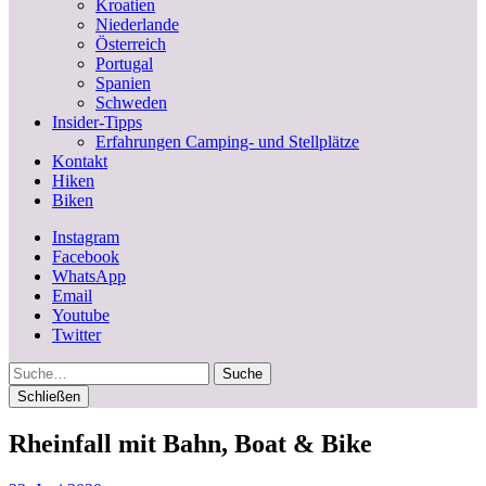
Kroatien
Niederlande
Österreich
Portugal
Spanien
Schweden
Insider-Tipps
Erfahrungen Camping- und Stellplätze
Kontakt
Hiken
Biken
Instagram
Facebook
WhatsApp
Email
Youtube
Twitter
Suche
Schließen
Rheinfall mit Bahn, Boat & Bike