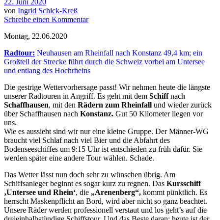
22. Juni 2020
von
Ingrid Schick-Kreß
Schreibe einen Kommentar
Montag, 22.06.2020
Radtour:
Neuhausen am Rheinfall nach Konstanz 49,4 km; ein
Großteil der Strecke führt durch die Schweiz vorbei am Untersee
und entlang des Hochrheins
Die gestrige Wettervorhersage passt! Wir nehmen heute die längste
unserer Radtouren in Angriff. Es geht mit dem
Schiff
nach
Schaffhausen
, mit den
Rädern zum Rheinfall
und wieder zurück
über Schaffhausen nach
Konstanz.
Gut 50 Kilometer liegen vor
uns.
Wie es aussieht sind wir nur eine kleine Gruppe. Der Männer-WG
braucht viel Schlaf nach viel Bier und die Abfahrt des
Bodenseeschiffes um 9:15 Uhr ist entschieden zu früh dafür. Sie
werden später eine andere Tour wählen. Schade.
Das Wetter lässt nun doch sehr zu wünschen übrig. Am
Schiffsanleger beginnt es sogar kurz zu regnen. Das
Kursschiff
‚Untersee und Rhein‘
, die
„Arenenberg“,
kommt pünktlich. Es
herrscht Maskenpflicht an Bord, wird aber nicht so ganz beachtet.
Unsere Räder werden professionell verstaut und los geht’s auf die
dreieinhalbstündige Schiffstour. Und das Beste daran: heute ist der