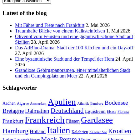
Blog
Kategorien
Latest of the blog
Mit Fähre und Fiete nach Frankfurt
2. Mai 2026
Traumhafte Blicke von einem Kalksteinfelsen
1. Mai 2026
Ölivenöl vom Feinsten und eine gigantisch schöne Stadt auf
Sizilien
28. April 2026
Das AdBlue-Drama, Stadt der 100 Kirchen und ein Day-off
27. April 2026
Eine byzantinische Stadt und der Tempel der Hera
24. April
2026
Grandiose Gebirgspanoramen, einer mittelalterlichen Stadt
und ein Campingplatz am Meer
22. April 2026
Schlagwörter
Apulien
Bodensee
Aachen
Algarve
Atlantik
Amsterdam
Bamberg
Deutschland
Bretagne
Dalmatien
Eguisheim
Elsass
Florenz
Frankreich
Gardasee
Frankfurt
Füssen
Italien
Hamburg
Kroatien
Holland
Kalabrien
Kalterer See
Meck-Pomm
Ostsee
Loire
Mosel