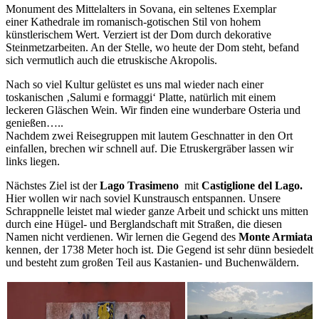
Monument des Mittelalters in Sovana, ein seltenes Exemplar
einer Kathedrale im romanisch-gotischen Stil von hohem
künstlerischem Wert. Verziert ist der Dom durch dekorative
Steinmetzarbeiten. An der Stelle, wo heute der Dom steht, befand
sich vermutlich auch die etruskische Akropolis.
Nach so viel Kultur gelüstet es uns mal wieder nach einer
toskanischen ‚Salumi e formaggi‘ Platte, natürlich mit einem
leckeren Gläschen Wein. Wir finden eine wunderbare Osteria und
genießen…..
Nachdem zwei Reisegruppen mit lautem Geschnatter in den Ort
einfallen, brechen wir schnell auf. Die Etruskergräber lassen wir
links liegen.
Nächstes Ziel ist der
Lago Trasimeno
mit
Castiglione del Lago.
Hier wollen wir nach soviel Kunstrausch entspannen. Unsere
Schrappnelle leistet mal wieder ganze Arbeit und schickt uns mitten
durch eine Hügel- und Berglandschaft mit Straßen, die diesen
Namen nicht verdienen. Wir lernen die Gegend des
Monte Armiata
kennen, der 1738 Meter hoch ist. Die Gegend ist sehr dünn besiedelt
und besteht zum großen Teil aus Kastanien- und Buchenwäldern.