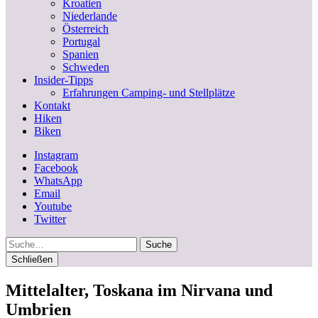
Kroatien
Niederlande
Österreich
Portugal
Spanien
Schweden
Insider-Tipps
Erfahrungen Camping- und Stellplätze
Kontakt
Hiken
Biken
Instagram
Facebook
WhatsApp
Email
Youtube
Twitter
Suche
Schließen
Mittelalter, Toskana im Nirvana und
Umbrien