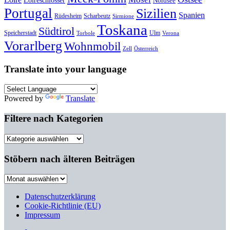
Loireschlösser
Nordsee
Portugal
Sizilien
Spanien
Rüdesheim
Scharbeutz
Sirmione
Toskana
Südtirol
Speicherstadt
Ulm
Torbole
Verona
Vorarlberg
Wohnmobil
Zell
Österreich
Translate into your language
Powered by
Translate
Filtere nach Kategorien
Filtere
nach
Kategorien
Stöbern nach älteren Beiträgen
Stöbern
nach
älteren
Datenschutzerklärung
Beiträgen
Cookie-Richtlinie (EU)
Impressum