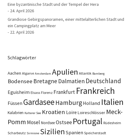
Eine byzantinische Stadt und der Tempel der Hera
24. April 2026
Grandiose Gebirgspanoramen, einer mittelalterlichen Stadt und
ein Campingplatz am Meer
22. April 2026
Schlagwörter
Apulien
Aachen
Algarve
Atlantik
Amsterdam
Bamberg
Deutschland
Bretagne
Dalmatien
Bodensee
Frankreich
Frankfurt
Eguisheim
Elsass
Florenz
Italien
Gardasee
Hamburg
Füssen
Holland
Meck-
Kroatien
Loire
Loireschlösser
Kalabrien
Kalterer See
Portugal
Pomm
Ostsee
Mosel
Nordsee
Rüdesheim
Sizilien
Spanien
Scharbeutz
Speicherstadt
Sirmione