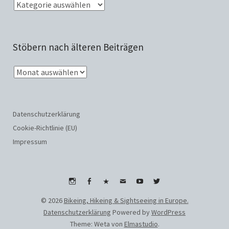
Stöbern nach älteren Beiträgen
Datenschutzerklärung
Cookie-Richtlinie (EU)
Impressum
Instagram
Facebook
WhatsApp
Email
Youtube
Twitter
© 2026
Bikeing, Hikeing & Sightseeing in Europe.
Datenschutzerklärung
Powered by
WordPress
Theme: Weta von
Elmastudio
.