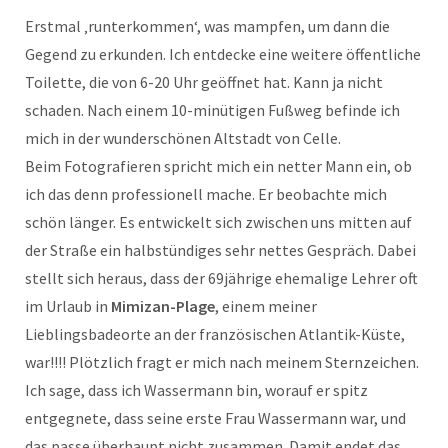
Erstmal ‚runterkommen‘, was mampfen, um dann die
Gegend zu erkunden. Ich entdecke eine weitere öffentliche
Toilette, die von 6-20 Uhr geöffnet hat. Kann ja nicht
schaden. Nach einem 10-minütigen Fußweg befinde ich
mich in der wunderschönen Altstadt von Celle.
Beim Fotografieren spricht mich ein netter Mann ein, ob
ich das denn professionell mache. Er beobachte mich
schön länger. Es entwickelt sich zwischen uns mitten auf
der Straße ein halbstündiges sehr nettes Gespräch. Dabei
stellt sich heraus, dass der 69jährige ehemalige Lehrer oft
im Urlaub in
Mimizan-Plage
, einem meiner
Lieblingsbadeorte an der französischen Atlantik-Küste,
war!!!! Plötzlich fragt er mich nach meinem Sternzeichen.
Ich sage, dass ich Wassermann bin, worauf er spitz
entgegnete, dass seine erste Frau Wassermann war, und
das passe überhaupt nicht zusammen. Damit endet das